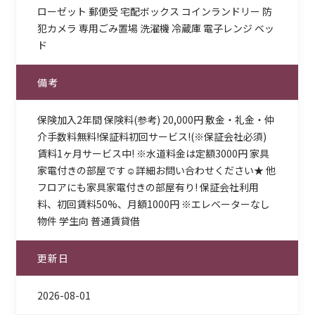
ローゼット 郵便受 宅配ボックス コインランドリー 防
犯カメラ 専用ごみ置場 洗濯機 冷蔵庫 電子レンジ ベッ
ド
備考
保険加入2年間 保険料(参考) 20,000円 敷金・礼金・仲
介手数料無料!保証料初回サービス!(※保証会社必須)
賃料1ヶ月サービス中! ※水道料金は定額3000円 家具
家電付きの部屋です☺詳細お問い合わせください★ 他
フロアにも家具家電付きの部屋有り! 保証会社利用
料、初回賃料50%、月額1000円 ※エレベーターなし
物件 学生向 普通賃貸借
更新日
2026-08-01