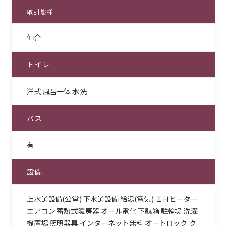
取引態様
仲介
トイレ
洋式 風呂一体 水洗
バス
有
設備
上水道設備(公営) 下水道設備 給湯(電気) ＩＨヒーター
エアコン 蓄熱式暖房器 オール電化 下駄箱 駐輪場 洗濯
機置場 照明器具 インターネット無料 オートロック ク