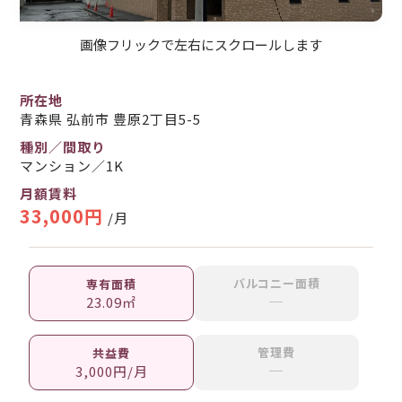
画像フリックで左右にスクロールします
所在地
青森県 弘前市 豊原2丁目5-5
種別／間取り
マンション／1K
月額賃料
33,000円
/月
バルコニー面積
専有面積
─
23.09㎡
管理費
共益費
─
3,000円/月