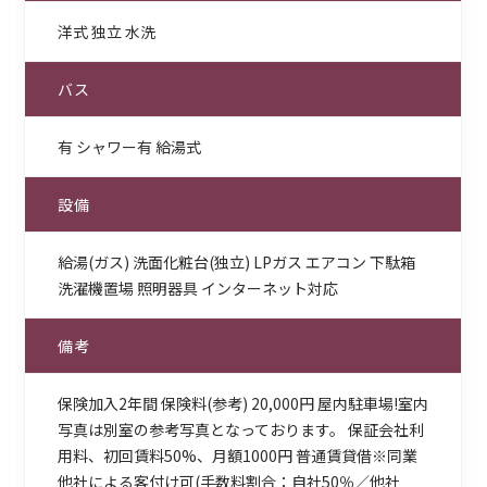
洋式 独立 水洗
バス
有 シャワー有 給湯式
設備
給湯(ガス) 洗面化粧台(独立) LPガス エアコン 下駄箱
洗濯機置場 照明器具 インターネット対応
備考
保険加入2年間 保険料(参考) 20,000円 屋内駐車場!室内
写真は別室の参考写真となっております。 保証会社利
用料、初回賃料50%、月額1000円 普通賃貸借※同業
他社による客付け可(手数料割合：自社50％／他社