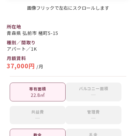
画像フリックで左右にスクロールします
所在地
青森県 弘前市 楮町5-15
種別／間取り
アパート／1K
月額賃料
37,000円
/月
バルコニー面積
専有面積
─
22.8㎡
共益費
管理費
─
─
礼金
敷金