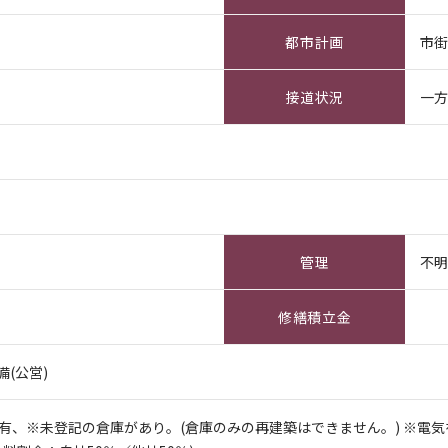
都市計画
市
接道状況
一方
管理
不
修繕積立金
備(公営)
有、※未登記の倉庫があり。(倉庫のみの再建築はできません。) ※電