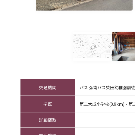
交通機関
バス 弘南バス柴田幼稚園前徒
学区
第三大成小学校(0.9km)・第三
詳細間取