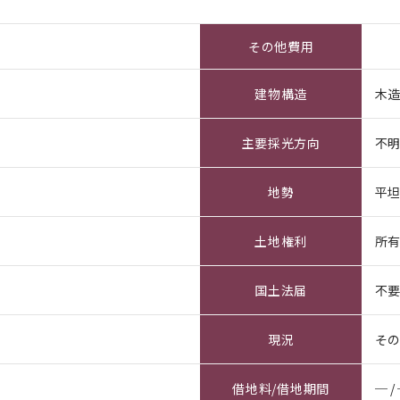
その他費用
建物構造
木
主要採光方向
不
地勢
平
土地権利
所
国土法届
不
現況
そ
借地料/借地期間
─ /