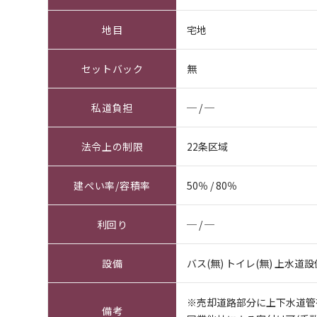
地目
宅地
セットバック
無
私道負担
─ / ─
法令上の制限
22条区域
建ぺい率/容積率
50％ / 80％
利回り
─ / ─
設備
バス(無) トイレ(無) 上水道設
※売却道路部分に上下水道管
備考