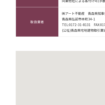
同業他社による客付け可(手数
㈱アート不動産 青森県知事免許
青森県弘前市本町34-1
取扱業者
TEL:
0172-31-8131
FAX:017
(公社)青森県宅地建物取引