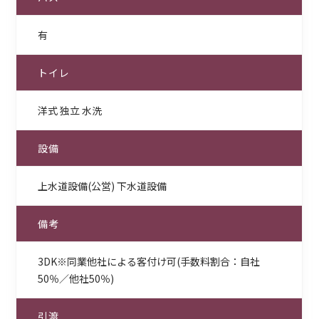
有
トイレ
洋式 独立 水洗
設備
上水道設備(公営) 下水道設備
備考
3DK※同業他社による客付け可(手数料割合：自社
50％／他社50％)
引渡