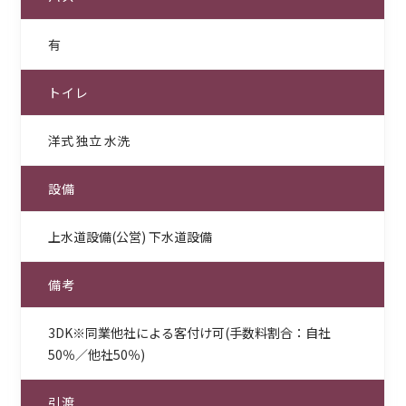
有
トイレ
洋式 独立 水洗
設備
上水道設備(公営) 下水道設備
備考
3DK※同業他社による客付け可(手数料割合：自社
50％／他社50％)
引渡