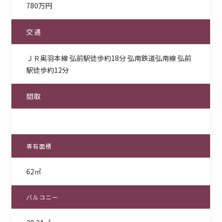
780万円
交通
ＪＲ奥羽本線 弘前駅徒歩約18分 弘南鉄道弘南線 弘前
駅徒歩約12分
間取
専有面積
62㎡
バルコニー