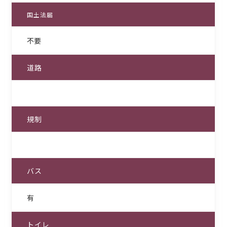
国土法届
不要
道路
規制
バス
有
トイレ