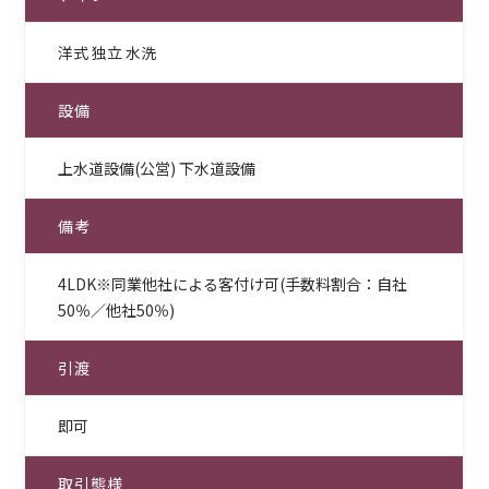
洋式 独立 水洗
設備
上水道設備(公営) 下水道設備
備考
4LDK※同業他社による客付け可(手数料割合：自社
50％／他社50％)
引渡
即可
取引態様