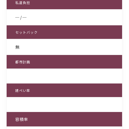
私道負担
─ / ─
セットバック
無
都市計画
建ぺい率
容積率