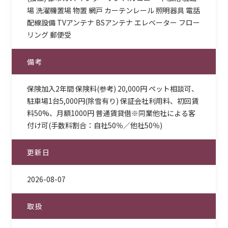
場 洗濯機置場 物置 網戸 カーテンレール 照明器具 電話
配線設備 TVアンテナ BSアンテナ エレベーター フロー
リング 郵便受
備考
保険加入2年間 保険料(参考) 20,000円 ペット相談可、
駐車場1台5,000円(除雪有り) 保証会社利用料、初回賃
料50%、月額1000円 普通賃貸借※同業他社による客
付け可(手数料割合：自社50％／他社50％)
更新日
2026-08-07
取扱