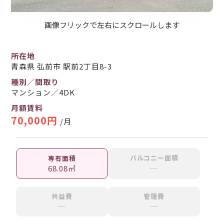
画像フリックで左右にスクロールします
所在地
青森県 弘前市 駅前2丁目8-3
種別／間取り
マンション／4DK
月額賃料
70,000円
/月
バルコニー面積
専有面積
─
68.08㎡
共益費
管理費
─
─