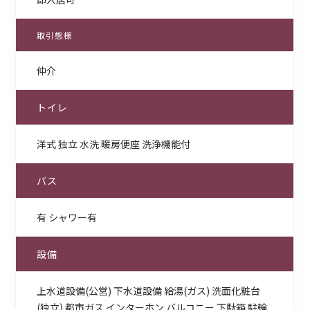
取引態様
仲介
トイレ
洋式 独立 水洗 暖房便座 洗浄機能付
バス
有 シャワー有
設備
上水道設備(公営) 下水道設備 給湯(ガス) 洗面化粧台
(独立) 都市ガス インターホン バルコニー 下駄箱 駐輪