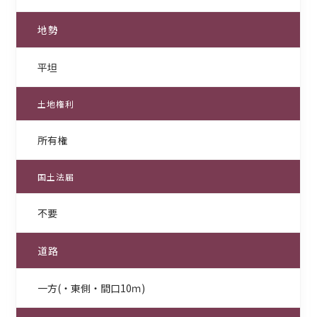
地勢
平坦
土地権利
所有権
国土法届
不要
道路
一方(・東側・間口10ｍ)