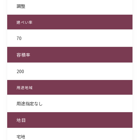
調整
建ぺい率
70
容積率
200
用途地域
用途指定なし
地目
宅地