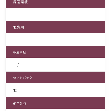
周辺環境
他費用
私道負担
─ / ─
セットバック
無
都市計画